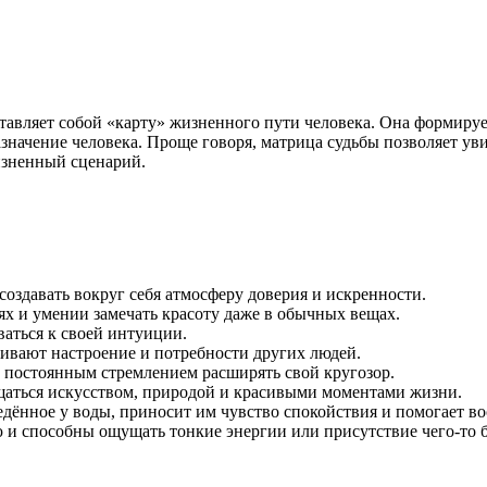
ставляет собой «карту» жизненного пути человека. Она формиру
азначение человека. Проще говоря, матрица судьбы позволяет ув
зненный сценарий.
оздавать вокруг себя атмосферу доверия и искренности.
ях и умении замечать красоту даже в обычных вещах.
аться к своей интуиции.
ивают настроение и потребности других людей.
и постоянным стремлением расширять свой кругозор.
щаться искусством, природой и красивыми моментами жизни.
ведённое у воды, приносит им чувство спокойствия и помогает в
 и способны ощущать тонкие энергии или присутствие чего-то 