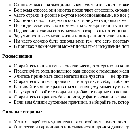
Слишком высокая эмоциональная чувствительность може
Во время стресса они иногда проявляют агрессию, скрыва
Часто страхи и фобии кажутся необоснованными, но всё 
Склонность долго держать обиды и не уметь прощать меш
Периодически случаются моменты самокритики и уныния
Недоверие к своим силам мешает раскрывать потенциал и
Задумчивость о смысле жизни и внутренние тревоги иног
Им часто сложно быть довольными тем, что есть, поэтом
В поисках вдохновения может появляться искушение поп
Рекомендации:
Старайтесь направлять свою творческую энергию на конк
Практикуйте эмоциональное равновесие с помощью меди
Учитесь принимать свои негативные чувства — не притвор
Старайтесь учиться прощать — и других, и себя, чтобы не
Развивайте умение радоваться настоящему моменту и нахо
Регулярно бывайте у воды или добавьте водные практики
Старайтесь сохранять баланс между фантазиями и реаль
Если вам близки духовные практики, выбирайте те, кото
Сильные стороны:
У этих людей есть удивительная способность чувствовать
Они легко и гармонично вписываются в происходящее, до