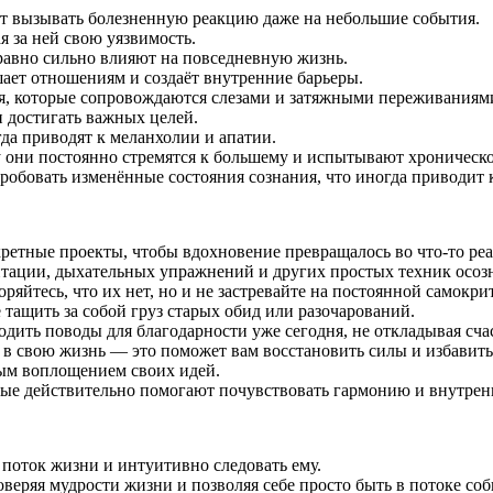
т вызывать болезненную реакцию даже на небольшие события.
я за ней свою уязвимость.
равно сильно влияют на повседневную жизнь.
ает отношениям и создаёт внутренние барьеры.
, которые сопровождаются слезами и затяжными переживаниям
 достигать важных целей.
да приводят к меланхолии и апатии.
у они постоянно стремятся к большему и испытывают хроническо
робовать изменённые состояния сознания, что иногда приводит
ретные проекты, чтобы вдохновение превращалось во что-то реа
тации, дыхательных упражнений и других простых техник осоз
яйтесь, что их нет, но и не застревайте на постоянной самокри
 тащить за собой груз старых обид или разочарований.
дить поводы для благодарности уже сегодня, не откладывая счас
 в свою жизнь — это поможет вам восстановить силы и избавит
ным воплощением своих идей.
рые действительно помогают почувствовать гармонию и внутрен
 поток жизни и интуитивно следовать ему.
веряя мудрости жизни и позволяя себе просто быть в потоке со