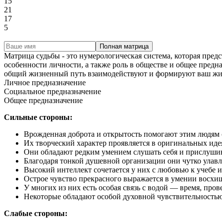
15
21
17
5
Полная матрица
Матрица судьбы - это нумерологическая система, которая пред
особенности личности, а также роль в обществе и общее предн
общий жизненный путь взаимодействуют и формируют ваш жи
Личное предназначение
Социальное предназначение
Общее предназначение
Сильные стороны:
Врожденная доброта и открытость помогают этим людям с
Их творческий характер проявляется в оригинальных иде
Они обладают редким умением слушать себя и прислушив
Благодаря тонкой душевной организации они чутко улавл
Высокий интеллект сочетается у них с любовью к учебе 
Острое чувство прекрасного выражается в умении восхи
У многих из них есть особая связь с водой — время, про
Некоторые обладают особой духовной чувствительностью
Слабые стороны: