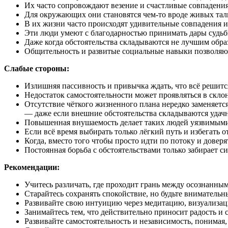
Их часто сопровождают везение и счастливые совпадения,
Для окружающих они становятся чем-то вроде живых тал
В их жизни часто происходят удивительные совпадения и 
Эти люди умеют с благодарностью принимать дары судьб
Даже когда обстоятельства складываются не лучшим обра
Общительность и развитые социальные навыки позволяют
Слабые стороны:
Излишняя пассивность и привычка ждать, что всё решитс
Недостаток самостоятельности может проявляться в склон
Отсутствие чёткого жизненного плана нередко заменяется
— даже если внешние обстоятельства складываются удачн
Повышенная внушаемость делает таких людей уязвимым
Если всё время выбирать только лёгкий путь и избегать 
Когда, вместо того чтобы просто идти по потоку и довер
Постоянная борьба с обстоятельствами только забирает си
Рекомендации:
Учитесь различать, где проходит грань между осознанны
Старайтесь сохранять спокойствие, но будьте вниматель
Развивайте свою интуицию через медитацию, визуализац
Занимайтесь тем, что действительно приносит радость и
Развивайте самостоятельность и независимость, понимая