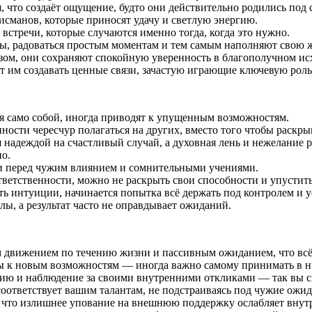
 что создаёт ощущение, будто они действительно родились под 
исманов, которые приносят удачу и светлую энергию.
встречи, которые случаются именно тогда, когда это нужно.
ы, радоваться простым моментам и тем самым наполняют свою 
зом, они сохраняют спокойную уверенность в благополучном ис
 им создавать ценные связи, зачастую играющие ключевую рол
я само собой, иногда приводят к упущенным возможностям.
ности чересчур полагаться на других, вместо того чтобы раскры
 надеждой на счастливый случай, а духовная лень и нежелание р
о.
и перед чужим влиянием и сомнительными учениями.
ответственности, можно не раскрыть свои способности и упустит
ять интуиции, начинается попытка всё держать под контролем и у
лы, а результат часто не оправдывает ожиданий.
м движением по течению жизни и пассивным ожиданием, что всё
ны к новым возможностям — иногда важно самому принимать в н
ию и наблюдение за своими внутренними откликами — так вы см
 соответствует вашим талантам, не подстраиваясь под чужие ожи
, что излишнее упование на внешнюю поддержку ослабляет внут