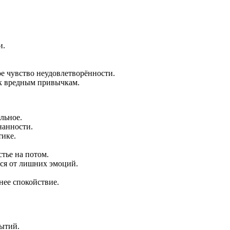
и.
е чувство неудовлетворённости.
 к вредным привычкам.
льное.
нанности.
тике.
тье на потом.
ься от лишних эмоций.
нее спокойствие.
бытий.