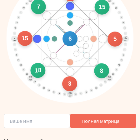
7
15
15
6
5
18
8
3
Полная матрица